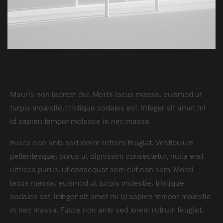
Mauris non laoreet dui. Morbi lacus massa, euismod ut
turpis molestie, tristique sodales est. Integer sit amet mi
id sapien tempor molestie in nec massa.
Fusce non ante sed lorem rutrum feugiat. Vestibulum
pellentesque, purus ut dignissim consectetur, nulla erat
ultrices purus, ut consequat sem elit non sem. Morbi
lacus massa, euismod ut turpis molestie, tristique
sodales est. Integer sit amet mi id sapien tempor molestie
in nec massa. Fusce non ante sed lorem rutrum feugiat.