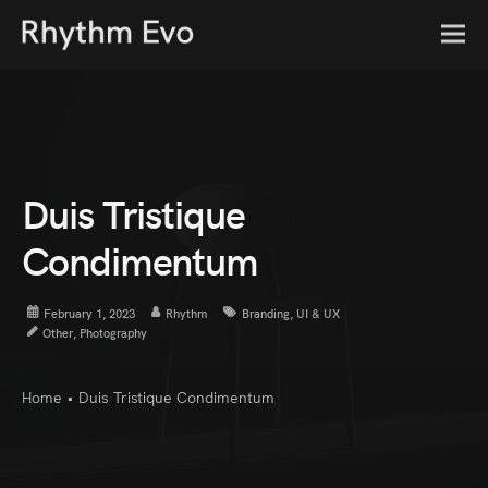
Duis Tristique
Condimentum
February 1, 2023
Rhythm
Branding
,
UI & UX
Other
,
Photography
Home
•
Duis Tristique Condimentum