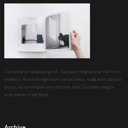
Consectetur adipiscing elit. Quisque magna ante eleifend
eleifend. Purus ut dignissim consectetur, nulla erat ultrices
purus, ut consequat sem elit non sem. Quisque magna
ante eleifend eleifend.
Archive