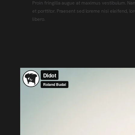
Proin fringilla augue at maximus vestibulum. Na
et porttitor. Praesent sed loreme nisi eleifend, l
libero.