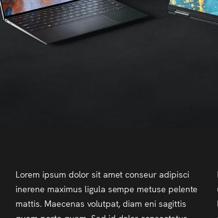
Lorem ipsum dolor sit amet conseur adipisci
inerene maximus ligula sempe metuse pelente
mattis. Maecenas volutpat, diam eni sagittis
quam porta quam. Sed id dolor consectetur