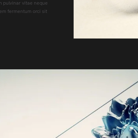
m pulvinar vitae neque
orem fermentum orci sit