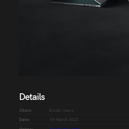
Details
Envato Users
Client:
1th March 2023
Date:
treethemes.com
Online: