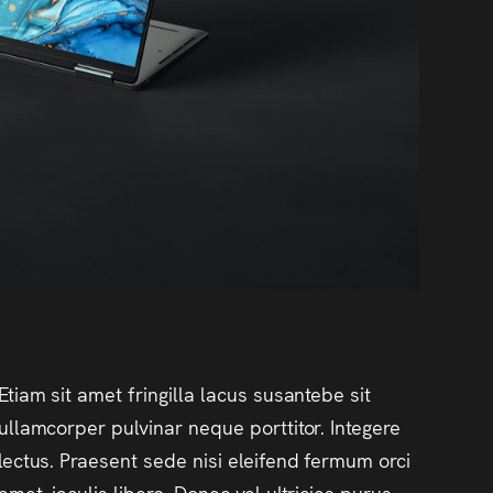
Etiam sit amet fringilla lacus susantebe sit
ullamcorper pulvinar neque porttitor. Integere
lectus. Praesent sede nisi eleifend fermum orci
amet, iaculis libero. Donec vel ultricies purus.