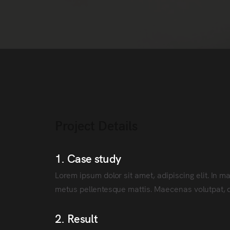
Project Details
1. Case study
Lorem ipsum dolor sit amet, adipiscing elit. In 
metus pellentesque mattis. Maecenas volutpat, 
2. Result