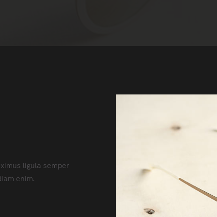
maximus ligula semper
diam enim.