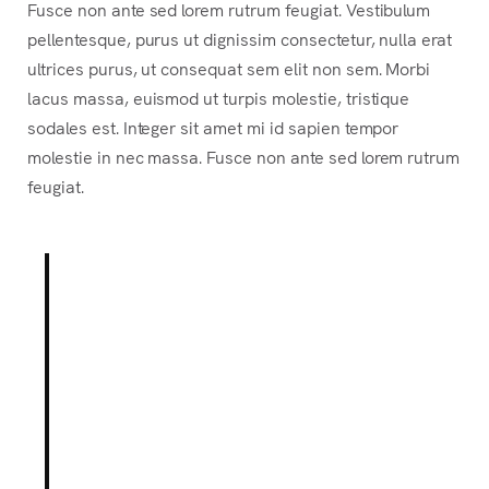
Fusce non ante sed lorem rutrum feugiat. Vestibulum
pellentesque, purus ut dignissim consectetur, nulla erat
ultrices purus, ut consequat sem elit non sem. Morbi
lacus massa, euismod ut turpis molestie, tristique
sodales est. Integer sit amet mi id sapien tempor
molestie in nec massa. Fusce non ante sed lorem rutrum
feugiat.
Lorem ipsum dolor sit amet,
consectetur adipiscing elit.
Integer posuere erat a ante.
Vestibulum pellentesque, purus
ut dignissim consectetur, nulla
erat ultrices purus.