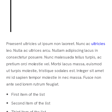
Someone famous in
Source Title
Praesent ultricies ut ipsum non laoreet. Nunc ac
ultricies
leo. Nulla ac ultrices arcu. Nullam adipiscing lacus in
consectetur posuere. Nunc malesuada tellus turpis, ac
pretium orci molestie vel. Morbi lacus massa, euismod
ut turpis molestie, tristique sodales est. Integer sit amet
mi id sapien tempor molestie in nec massa. Fusce non
ante sed lorem rutrum feugiat.
First item of the list
Second item of the list
Third item of the list