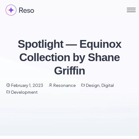
Home
About
Spotlight — Equinox
Collection by Shane
Services
Griffin
Portfolio
Blog
February 1, 2023
Resonance
Design
,
Digital
Development
Contact