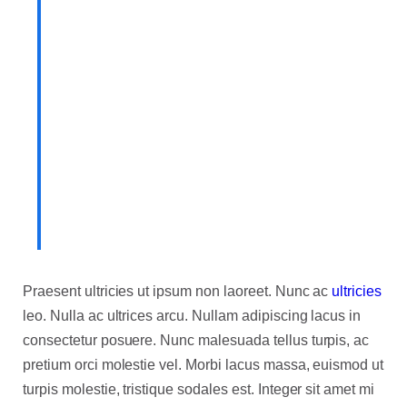
consectetur adipiscing elit.
Integer posuere erat a ante.
Vestibulum pellentesque, purus
ut dignissim consectetur, nulla
erat ultrices purus.
Someone famous in
Source Title
Praesent ultricies ut ipsum non laoreet. Nunc ac
ultricies
leo. Nulla ac ultrices arcu. Nullam adipiscing lacus in
consectetur posuere. Nunc malesuada tellus turpis, ac
pretium orci molestie vel. Morbi lacus massa, euismod ut
turpis molestie, tristique sodales est. Integer sit amet mi