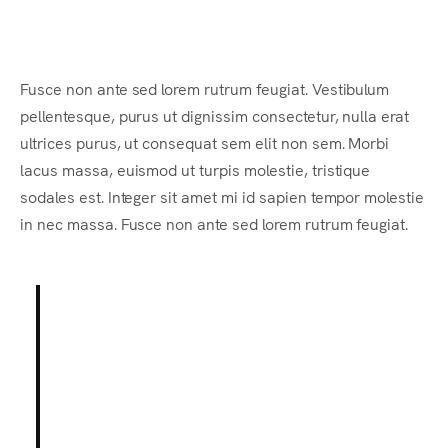
Fusce non ante sed lorem rutrum feugiat. Vestibulum
pellentesque, purus ut dignissim consectetur
, nulla erat
ultrices purus, ut consequat sem elit non sem. Morbi
lacus massa, euismod ut turpis molestie, tristique
sodales est. Integer sit amet mi id sapien tempor molestie
in nec massa. Fusce non ante sed lorem rutrum feugiat.
Lorem ipsum dolor sit amet,
consectetur adipiscing elit.
Integer posuere erat a ante.
Vestibulum pellentesque, purus