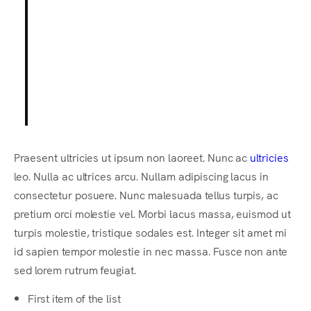
ut dignissim consectetur, nulla
erat ultrices purus.
Someone famous in
Source Title
Praesent ultricies ut ipsum non laoreet. Nunc ac
ultricies
leo. Nulla ac ultrices arcu. Nullam adipiscing lacus in
consectetur posuere. Nunc malesuada tellus turpis, ac
pretium orci molestie vel. Morbi lacus massa, euismod ut
turpis molestie, tristique sodales est. Integer sit amet mi
id sapien tempor molestie in nec massa. Fusce non ante
sed lorem rutrum feugiat.
First item of the list