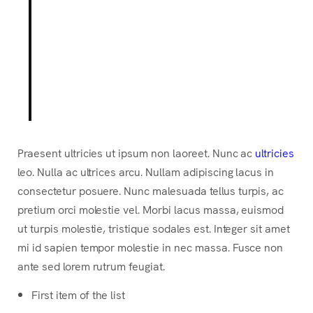
ut dignissim consectetur, nulla
erat ultrices purus.
Someone famous in
Source Title
Praesent ultricies ut ipsum non laoreet. Nunc ac
ultricies
leo. Nulla ac ultrices arcu. Nullam adipiscing lacus in
consectetur posuere. Nunc malesuada tellus turpis, ac
pretium orci molestie vel. Morbi lacus massa, euismod
ut turpis molestie, tristique sodales est. Integer sit amet
mi id sapien tempor molestie in nec massa. Fusce non
ante sed lorem rutrum feugiat.
First item of the list