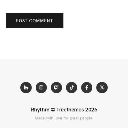
Rhythm ©
Treethemes
2026
Made with love for great people.