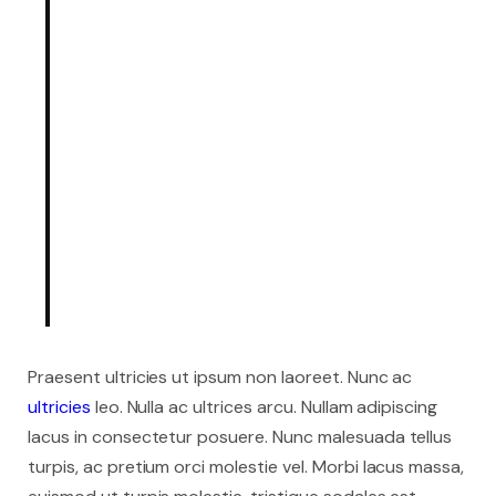
consectetur adipiscing elit.
Integer posuere erat a ante.
Vestibulum pellentesque, purus
ut dignissim consectetur, nulla
erat ultrices purus.
Someone famous in
Source
Title
Praesent ultricies ut ipsum non laoreet. Nunc ac
ultricies
leo. Nulla ac ultrices arcu. Nullam adipiscing
lacus in consectetur posuere. Nunc malesuada tellus
turpis, ac pretium orci molestie vel. Morbi lacus massa,