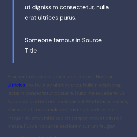
ut dignissim consectetur, nulla
erat ultrices purus.
Someone famous in
Source
Title
Praesent ultricies ut ipsum non laoreet. Nunc ac
ultricies
leo. Nulla ac ultrices arcu. Nullam adipiscing
lacus in consectetur posuere. Nunc malesuada tellus
turpis, ac pretium orci molestie vel. Morbi lacus massa,
euismod ut turpis molestie, tristique sodales est.
Integer sit amet mi id sapien tempor molestie in nec
massa. Fusce non ante sed lorem rutrum feugiat.