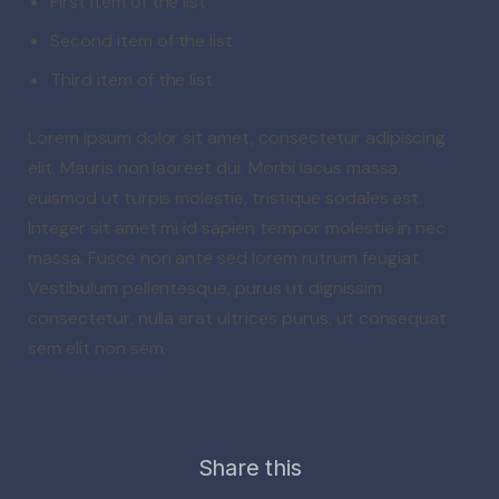
First item of the list
Second item of the list
Third item of the list
Lorem ipsum dolor sit amet, consectetur adipiscing
elit. Mauris non laoreet dui. Morbi lacus massa,
euismod ut turpis molestie, tristique sodales est.
Integer sit amet mi id sapien tempor molestie in nec
massa. Fusce non ante sed lorem rutrum feugiat.
Vestibulum pellentesque, purus ut dignissim
consectetur, nulla erat ultrices purus, ut consequat
sem elit non sem.
Share this