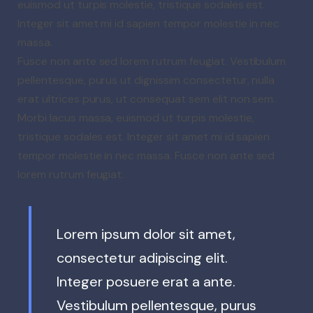
euismod
ut turpis molestie, tristique sodales est.
Integer sit amet mi id sapien tempor molestie in nec
massa.
Fusce non ante sed lorem rutrum feugiat. Vestibulum
pellentesque, purus ut dignissim consectetur, nulla
erat ultrices purus, ut consequat sem elit non sem.
Morbi lacus massa, euismod ut turpis molestie,
tristique sodales est. Integer sit amet mi id sapien
tempor molestie in nec massa. Fusce non ante sed
lorem rutrum feugiat.
Lorem ipsum dolor sit amet,
consectetur adipiscing elit.
Integer posuere erat a ante.
Vestibulum pellentesque, purus