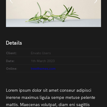
Details
Envato Users
Client:
1th March 2023
Date:
treethemes.com
Online:
Lorem ipsum dolor sit amet conseur adipisci
inerene maximus ligula sempe metuse pelente
mattis. Maecenas volutpat, diam eni sagittis