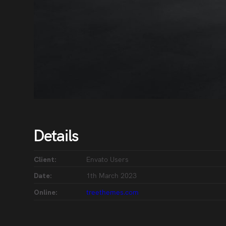
Details
Envato Users
Client:
1th March 2023
Date:
treethemes.com
Online: