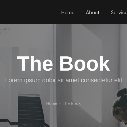
Home
About
Servic
The Book
Lorem ipsum dolor sit amet consectetur elit
Home
•
The Book