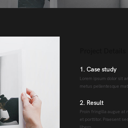
Project Details
1. Case study
Lorem ipsum dolor sit am
metus pellentesque mat
2. Result
Proin fringilla augue a
et porttitor. Praesent s
libero.